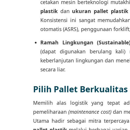
cetakan mesin berteknologi mutakh
plastik
dan
ukuran pallet plastik
Konsistensi ini sangat memudahkan
otomatis (ASRS), penggunaan forkli
Ramah Lingkungan (Sustainable)
(dapat digunakan berulang kali
keberlanjutan lingkungan dan mene
secara liar.
Pilih Pallet Berkualita
Memilih alas logistik yang tepat a
pemeliharaan
(maintenance cost)
dan mem
Utama hadir sebagai mitra terperca
pallet plastik
melalui berbagai varian