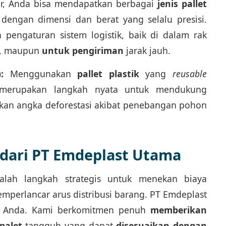
ir, Anda bisa mendapatkan berbagai
jenis pallet
dengan dimensi dan berat yang selalu presisi.
 pengaturan sistem logistik, baik di dalam rak
ft, maupun
untuk pengiriman
jarak jauh.
:
Menggunakan
pallet plastik
yang
reusable
) merupakan langkah nyata untuk mendukung
kan angka deforestasi akibat penebangan pohon
s dari PT Emdeplast Utama
dalah langkah strategis untuk menekan biaya
perlancar arus distribusi barang. PT Emdeplast
ya Anda. Kami berkomitmen penuh
memberikan
palet
tangguh yang dapat
disesuaikan dengan