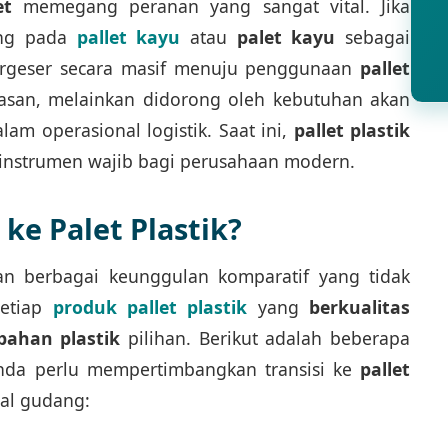
et
memegang peranan yang sangat vital. Jika
ung pada
pallet kayu
atau
palet kayu
sebagai
bergeser secara masif menuju penggunaan
pallet
lasan, melainkan didorong oleh kebutuhan akan
alam operasional logistik. Saat ini,
pallet plastik
instrumen wajib bagi perusahaan modern.
ke Palet Plastik?
 berbagai keunggulan komparatif yang tidak
Setiap
produk pallet plastik
yang
berkualitas
bahan plastik
pilihan. Berikut adalah beberapa
da perlu mempertimbangkan transisi ke
pallet
nal gudang: