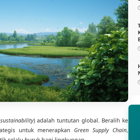
(
sustainability
) adalah tuntutan global. Beralih ke
trategis untuk menerapkan
Green Supply Chain
,
ik selalu buruk bagi lingkungan.