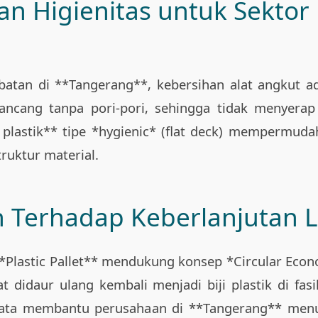
an Higienitas untuk Sekto
atan di **Tangerang**, kebersihan alat angkut ad
irancang tanpa pori-pori, sehingga tidak menye
t plastik** tipe *hygienic* (flat deck) mempermud
ruktur material.
 Terhadap Keberlanjutan 
**Plastic Pallet** mendukung konsep *Circular Econ
didaur ulang kembali menjadi biji plastik di fasil
nyata membantu perusahaan di **Tangerang** menur