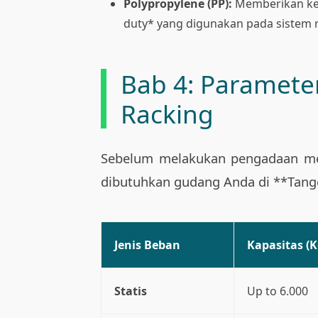
Polypropylene (PP):
Memberikan keka
duty* yang digunakan pada sistem 
Bab 4: Parameter
Racking
Sebelum melakukan pengadaan mela
dibutuhkan gudang Anda di **Tang
Jenis Beban
Kapasitas (K
Statis
Up to 6.000