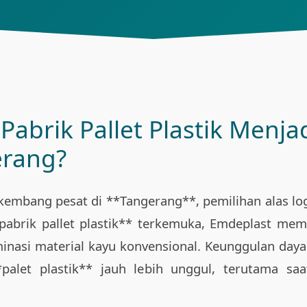
abrik Pallet Plastik Menjad
erang?
embang pesat di **Tangerang**, pemilihan alas log
*pabrik pallet plastik** terkemuka, Emdeplast m
inasi material kayu konvensional. Keunggulan daya
palet plastik** jauh lebih unggul, terutama saa