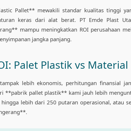
Plastic Pallet** mewakili standar kualitas tinggi
turan keras dari alat berat. PT Emde Plast Ut
ngerang** mampu meningkatkan ROI perusahaan mel
penyimpanan jangka panjang.
OI: Palet Plastik vs Materia
tampak lebih ekonomis, perhitungan finansial 
ari **pabrik pallet plastik** kami jauh lebih mengun
n hingga lebih dari 250 putaran operasional, atau
angerang**.