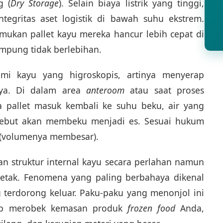
g (
Dry Storage
). Selain biaya listrik yang tinggi,
tegritas aset logistik di bawah suhu ekstrem.
ukan pallet kayu mereka hancur lebih cepat di
mpung tidak berlebihan.
mi kayu yang higroskopis, artinya menyerap
nya. Di dalam area
anteroom
atau saat proses
a pallet masuk kembali ke suhu beku, air yang
rsebut akan membeku menjadi es. Sesuai hukum
 (volumenya membesar).
n struktur internal kayu secara perlahan namun
retak. Fenomena yang paling berbahaya dikenal
terdorong keluar. Paku-paku yang menonjol ini
iap merobek kemasan produk
frozen food
Anda,