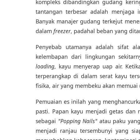
kompleks dibandingkan gudang kerin
tantangan terbesar adalah menjaga in
Banyak manajer gudang terkejut menem
dalam
freezer
, padahal beban yang dita
Penyebab utamanya adalah sifat ala
kelembapan dari lingkungan sekitar
loading
, kayu menyerap uap air. Ketik
terperangkap di dalam serat kayu te
fisika, air yang membeku akan memuai
Pemuaian es inilah yang menghancurka
pasti. Papan kayu menjadi getas dan 
sebagai
"Popping Nails"
atau paku yang 
menjadi ranjau tersembunyi yang s